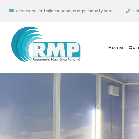
atencioncliente@resonanciamagneticapty.com
+50
Home
Qui