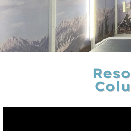
Reso
Colu