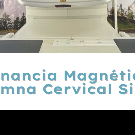
nancia Magnéti
mna Cervical S