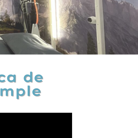
ca de
imple