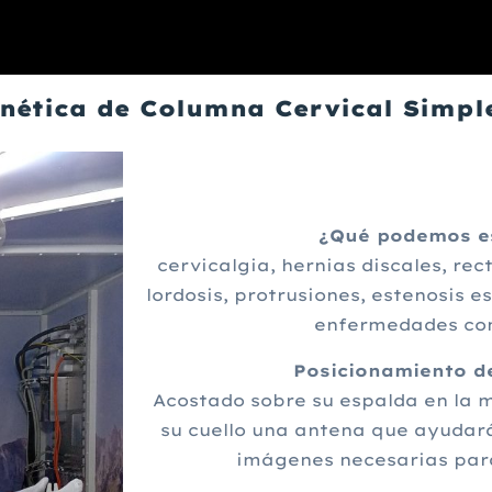
nética de Columna Cervical Simpl
¿Qué podemos e
cervicalgia, hernias discales, rect
lordosis, protrusiones, estenosis es
enfermedades con
Posicionamiento de
Acostado sobre su espalda en la m
su cuello una antena que ayudará
imágenes necesarias para