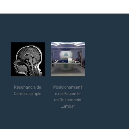
Resonancia de
Posicionamient
Cerebro simple
o de Paciente
en Resonancia
Lumbar