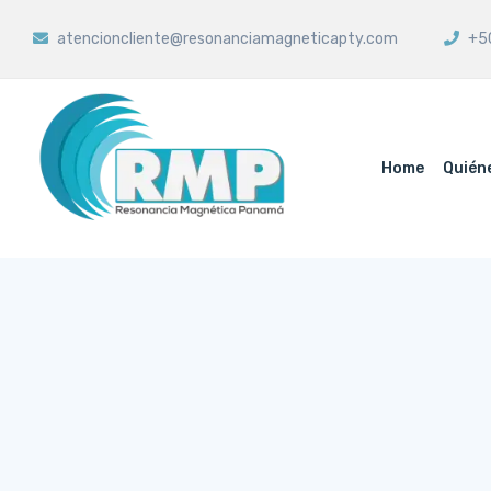
atencioncliente@resonanciamagneticapty.com
+50
Home
Quién